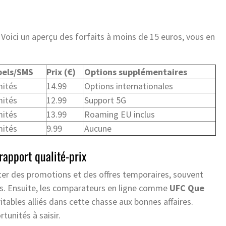
Voici un aperçu des forfaits à moins de 15 euros, vous en
pels/SMS
Prix (€)
Options supplémentaires
imités
14.99
Options internationales
imités
12.99
Support 5G
imités
13.99
Roaming EU inclus
imités
9.99
Aucune
rapport qualité-prix
ter des promotions et des offres temporaires, souvent
rds. Ensuite, les comparateurs en ligne comme
UFC Que
tables alliés dans cette chasse aux bonnes affaires.
tunités à saisir.