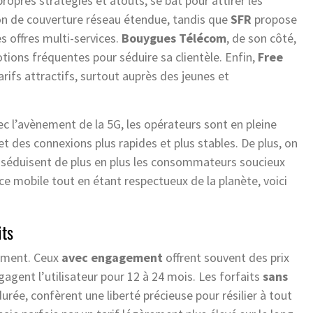
opres stratégies et atouts, se bat pour attirer les
on de couverture réseau étendue, tandis que
SFR
propose
s offres multi-services.
Bouygues Télécom
, de son côté,
tions fréquentes pour séduire sa clientèle. Enfin,
Free
arifs attractifs, surtout auprès des jeunes et
c l’avènement de la 5G, les opérateurs sont en pleine
 des connexions plus rapides et plus stables. De plus, on
 séduisent de plus en plus les consommateurs soucieux
ce mobile tout en étant respectueux de la planète, voici
its
gement. Ceux
avec engagement
offrent souvent des prix
agent l’utilisateur pour 12 à 24 mois. Les forfaits
sans
durée, confèrent une liberté précieuse pour résilier à tout