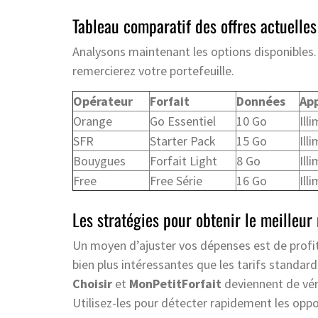
Tableau comparatif des offres actuelles
Analysons maintenant les options disponibles. 
remercierez votre portefeuille.
Opérateur
Forfait
Données
Ap
Orange
Go Essentiel
10 Go
Ill
SFR
Starter Pack
15 Go
Ill
Bouygues
Forfait Light
8 Go
Ill
Free
Free Série
16 Go
Ill
Les stratégies pour obtenir le meilleur 
Un moyen d’ajuster vos dépenses est de profi
bien plus intéressantes que les tarifs standa
Choisir
et
MonPetitForfait
deviennent de véri
Utilisez-les pour détecter rapidement les oppor