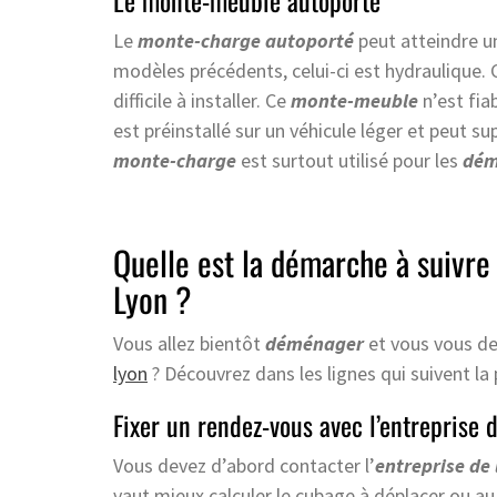
Le monte-meuble autoporté
Le
monte-charge autoporté
peut atteindre u
modèles précédents, celui-ci est hydraulique. 
difficile à installer. Ce
monte-meuble
n’est fiab
est préinstallé sur un véhicule léger et peut 
monte-charge
est surtout utilisé pour les
dém
Quelle est la démarche à suivre
Lyon ?
Vous allez bientôt
déménager
et vous vous d
lyon
? Découvrez dans les lignes qui suivent la
Fixer un rendez-vous avec l’entreprise d
Vous devez d’abord contacter l’
entreprise de
vaut mieux calculer le cubage à déplacer ou a